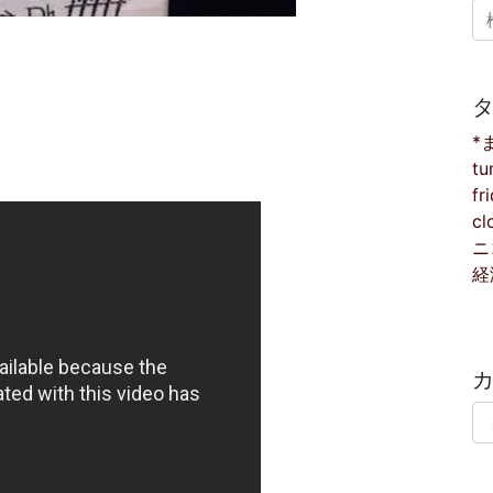
検
*
tu
fr
cl
ニ
経
カ