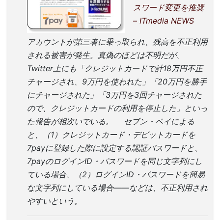
スワード変更を推奨
– ITmedia NEWS
アカウントが第三者に乗っ取られ、残高を不正利用
される被害が発生。真偽のほどは不明だが、
Twitter上にも「クレジットカードで計18万円不正
チャージされ、9万円を使われた」「20万円を勝手
にチャージされた」「3万円を3回チャージされた
ので、クレジットカードの利用を停止した」といっ
た報告が相次いでいる。 セブン・ペイによる
と、（1）クレジットカード・デビットカードを
7payに登録した際に設定する認証パスワードと、
7payのログインID・パスワードを同じ文字列にし
ている場合、（2）ログインID・パスワードを簡易
な文字列にしている場合――などは、不正利用され
やすいという。