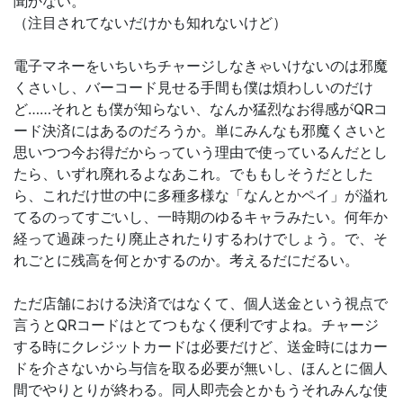
聞かない。
（注目されてないだけかも知れないけど）
電子マネーをいちいちチャージしなきゃいけないのは邪魔
くさいし、バーコード見せる手間も僕は煩わしいのだけ
ど……それとも僕が知らない、なんか猛烈なお得感がQRコ
ード決済にはあるのだろうか。単にみんなも邪魔くさいと
思いつつ今お得だからっていう理由で使っているんだとし
たら、いずれ廃れるよなあこれ。でももしそうだとした
ら、これだけ世の中に多種多様な「なんとかペイ」が溢れ
てるのってすごいし、一時期のゆるキャラみたい。何年か
経って過疎ったり廃止されたりするわけでしょう。で、そ
れごとに残高を何とかするのか。考えるだにだるい。
ただ店舗における決済ではなくて、個人送金という視点で
言うとQRコードはとてつもなく便利ですよね。チャージ
する時にクレジットカードは必要だけど、送金時にはカー
ドを介さないから与信を取る必要が無いし、ほんとに個人
間でやりとりが終わる。同人即売会とかもうそれみんな使