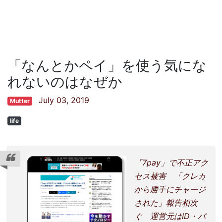
「なんとかペイ」を使う気にな
れないのはなぜか
July 03, 2019
Mutter
life
「7pay」で不正アク
セス被害 「クレカ
から勝手にチャージ
された」報告相次
ぐ 運営元はID・パ