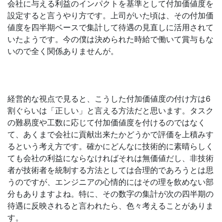
会社に与える利益のインパクトを基準として付加価値度を
設定すると言うやり方です。上司がいた頃は、その付加価
値度を四半期ベースで集計して待遇の見直しに活用されて
いたようです。今の僕は決められた時給で働いて賞与もな
いので全く関係ありませんが。
経営的な視点で見ると、こうした付加価値度の付け方は6
割ぐらいは「正しい」と言える方法だと思います。タスク
の難易度や工数に応じて付加価値度を付けるのではなく
て、あくまで会社に貢献出来たかどうかで評価を上積みす
るという考え方です。確かにどんなに技術的に素晴らしく
ても会社の利益にならなければそれは無価値だし、非技術
者が技術者を統制する方法としては合理的であろうとは思
うのですが、エンジニアの心情的にはその理を飲めない部
分もありますよね。特に、その数字の集計が次の四半期の
待遇に反映されると言われたら、色々考えることがありま
す。