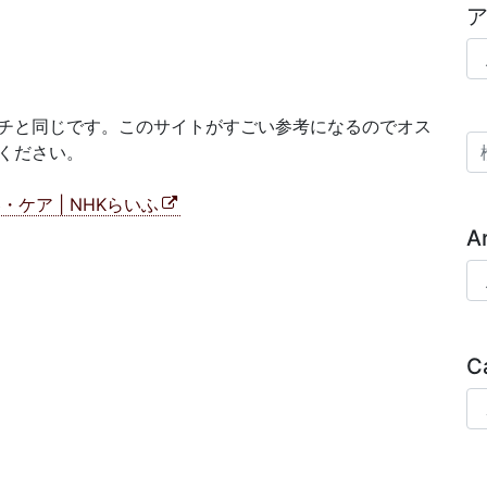
ア
チと同じです。このサイトがすごい参考になるのでオス
検
ください。
ケア | NHKらいふ
A
Ar
C
Ca