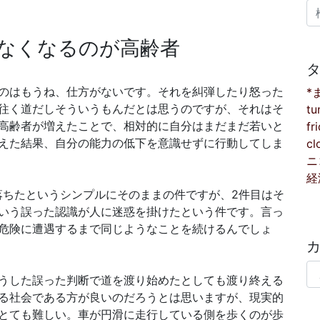
検
なくなるのが高齢者
のはもうね、仕方がないです。それを糾弾したり怒った
*
往く道だしそういうもんだとは思うのですが、それはそ
tu
高齢者が増えたことで、相対的に自分はまだまだ若いと
fr
えた結果、自分の能力の低下を意識せずに行動してしま
cl
ニ
経
落ちたというシンプルにそのままの件ですが、2件目はそ
いう誤った認識が人に迷惑を掛けたという件です。言っ
危険に遭遇するまで同じようなことを続けるんでしょ
カ
うした誤った判断で道を渡り始めたとしても渡り終える
る社会である方が良いのだろうとは思いますが、現実的
とても難しい。車が円滑に走行している側を歩くのが歩