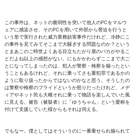
この事件は、ネットの脆弱性を突いて他人のPCをマルウ
ェアに感染させ、そのPCを用いて外部から脅迫を行うと
いう形で実行された威力業務妨害事件だけれど、冷静にこ
の事件を見てみてそこまで大騒ぎする問題なのか？という
とまあこのご時世よくある目立ちたがり屋のバカがやるこ
とだよね以上の感想がない。にもかかわらずここまで大ご
とになってしまったのは、犯人が警察・検察を煽ったとい
うこともあるけれど、それに乗ってさも重犯罪であるかの
ように取り扱ったからではないのかなと思う。そうしたの
は警察や検察のプライドというか怒りだったけれど、メデ
ィアやネット民も大概それに乗って物語を楽しんでいた風
に見える。被告（被疑者）に「ゆうちゃん」という愛称を
付けて支援していた様からもそれは伺える。
でもなー。僕としてはそういうのに一番乗せられ煽られて