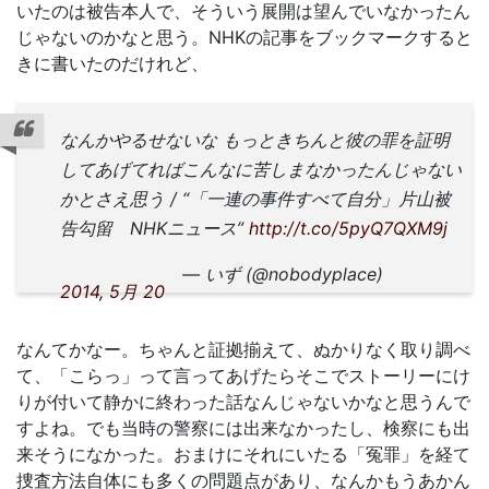
いたのは被告本人で、そういう展開は望んでいなかったん
じゃないのかなと思う。NHKの記事をブックマークすると
きに書いたのだけれど、
なんかやるせないな もっときちんと彼の罪を証明
してあげてればこんなに苦しまなかったんじゃない
かとさえ思う / “「一連の事件すべて自分」片山被
告勾留 NHKニュース”
http://t.co/5pyQ7QXM9j
— いず (@nobodyplace)
2014, 5月 20
なんてかなー。ちゃんと証拠揃えて、ぬかりなく取り調べ
て、「こらっ」って言ってあげたらそこでストーリーにけ
りが付いて静かに終わった話なんじゃないかなと思うんで
すよね。でも当時の警察には出来なかったし、検察にも出
来そうになかった。おまけにそれにいたる「冤罪」を経て
捜査方法自体にも多くの問題点があり、なんかもうあかん