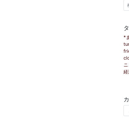
検
*
tu
fr
cl
ニ
経
カ