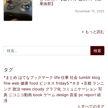
果抜群】
November 15, 2025
» もっと読む
検索:
タグ
*まとめ
はてなブックマーク
life
仕事
社会
tumblr
blog
fine
web
健康
food
ビジネス
friday5
*ネタ
+京都
ランニ
ング
政治
news
cloudy
グラフ化
コミュニケーション
写
真
ニコニコ動画
book
ゲーム
design
音楽
pc
report
経
済
» すべてのタグ