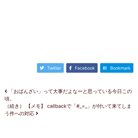
Twitter
Facebook
Bookmark
投稿ナビゲーション
「おばんざい」って大事だよなーと思っている今日この
頃。
（続き） 【メモ】 callbackで「#_=_」が付いて来てしま
う件への対応