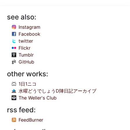
see also:
Instagram
Facebook
twitter
Flickr
Tumblr
GitHub
other works:
1日1ニコ
水曜どうでしょうD陣日記アーカイブ
The Weller's Club
rss feed:
FeedBurner