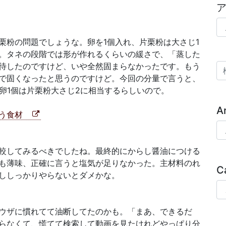
ア
栗粉の問題でしょうな。卵を1個入れ、片栗粉は大さじ1
。タネの段階では形が作れるくらいの緩さで、「蒸した
待したのですけど、いや全然固まらなかったです。もう
検
で固くなったと思うのですけど。今回の分量で言うと、
卵1個は片栗粉大さじ2に相当するらしいので。
A
使う食材
Ar
較してみるべきでしたね。最終的にからし醤油につける
も薄味、正確に言うと塩気が足りなかった。主材料のれ
C
ししっかりやらないとダメかな。
Ca
ウザに慣れてて油断してたのかも。「まあ、できるだ
らなくて、慌てて検索して動画を見たけれどやっぱり分