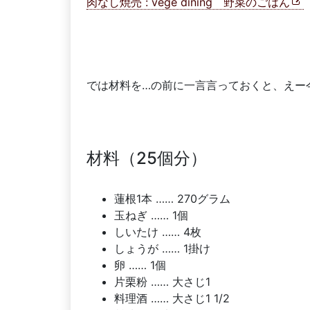
肉なし焼売 : vege dining 野菜のごはん
では材料を…の前に一言言っておくと、えー
材料（25個分）
蓮根1本 …… 270グラム
玉ねぎ …… 1個
しいたけ …… 4枚
しょうが …… 1掛け
卵 …… 1個
片栗粉 …… 大さじ1
料理酒 …… 大さじ1 1/2