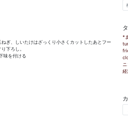
検
*
玉ねぎ、しいたけはざっくり小さくカットしたあとフー
tu
すり下ろし。
fr
下味を付ける
cl
ニ
経
カ