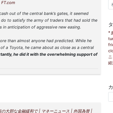
検
– FT.com
 cash out of the central bank’s gates, it seemed
 do to satisfy the army of traders that had sold the
in anticipation of aggressive new easing.
*
tu
more than almost anyone had predicted. While he
fr
of a Toyota, he came about as close as a central
cl
tantly, he did it with the overwhelming support of
ニ
経
カ
大胆な金融緩和で | マネーニュース | 外国為替 |