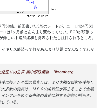
7円50銭。前回書いた3/9のレートが、ユーロ124円63
ユーロは1ヶ月前とあんまり変わってない。ECBが頑張っ
が難しい中追加緩和も発表されたし注目されるところ。
。イギリス経済って何かあんまり話題になんなくてわか
りの公算-英中銀政策委 – Bloomberg
月後に控えた今回の見直しは、より大幅な緩和を後押し
の大多数の委員は、ＭＰＣの柔軟性が高まることで金融
、インフレをめぐる中銀の責務に対する信頼が揺らぎ、
念している。