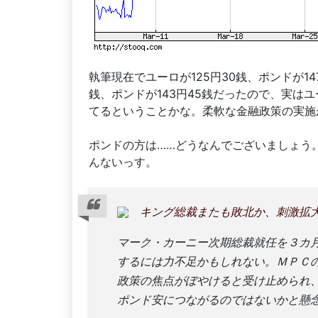
執筆現在でユーロが125円30銭、ポンドが14
銭、ポンドが143円45銭だったので、実は
てるということかな。柔軟な金融政策の実施
ポンドの方は……どうなんでございましょう
んないっす。
キング総裁またも敗北か、刺激拡大見送
マーク・カーニー次期総裁就任を３カ
するには力不足かもしれない。ＭＰＣ
政策の焦点がぼやけると受け止められ
ポンド安につながるのではないかと懸