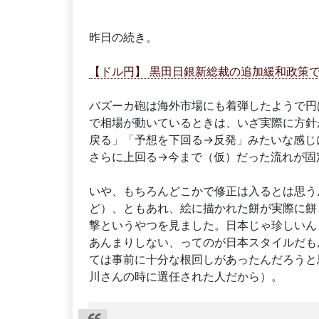
昨日の続き。
【ドル円】 黒田日銀新総裁の追加緩和政策で
バズーカ砲は海外市場にも着弾したようで円
で相場が動いているときは、いざ実際に方針
戻る」「予想を下回る→反発」みたいな感じ
さらに上回る→今まで（仮）だった流れが固
いや、もちろんどこかで修正は入るとは思う
ど）、ともあれ、絵に描かれた餅が実際に餅
撃というやつを見ました。日本じゃ珍しいん
あんまりしない、ってのが日本スタイルだも
ては事前に十分な根回しがあったんだろうと
川さんの時に選任された人だから）。