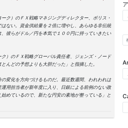
ア
ヨーク）のＦＸ戦略マネジングディレクター、ボリス・
ではない。資金供給量を２倍に増やし、あらゆる非伝統
は、彼らがドル／円を本気で１００円に持っていきたい
検
ーク）のＦＸ戦略グローバル責任者、ジェンズ・ノード
A
ほとんどの予想よりも大胆だった」と指摘した。
Ar
分の変化を方向づけるものだ。最近数週間、われわれは
産運用担当者が新年度に入り、日銀による前例のない政
え始めているので、新たな円安の素地が整っている」と
C
Ca