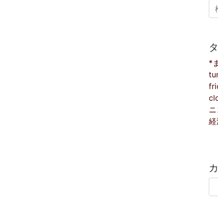
検
*
tu
fr
cl
ニ
経
カ