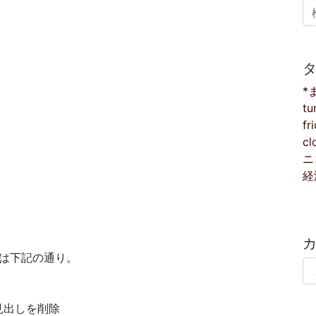
検
*
tu
fr
cl
ニ
経
る点は下記の通り。
カ
見出しを削除