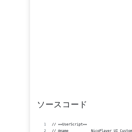
ソースコード
// ==UserScript==
// @name           NicoPlayer UI Custo