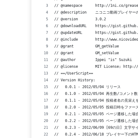
// @namespace      http://1ni.co/greas
// @description    ニコニコ動画プレイヤー
// @version        3.0.2
// @downloadURL    https://gist.github
// @updateURL      https://gist.github
// @include        http://www.nicovide
// @grant          GM_getValue
// @grant          GM_setValue
// @author         Ippei "is" Suzuki
// @license        MIT License; http:/
// ==/UserScript==
// Version History:
//   0.0.1 - 2012/05/04 リリース
//   0.1.0 - 2012/05/04 再生数/コ
//   0.1.1 - 2012/05/04 投稿者名の見栄
//   0.2.0 - 2012/05/05 投稿日時をフ
//   0.2.1 - 2012/05/05 ページ遷
//   0.2.2 - 2012/05/05 ページ遷移
//   0.2.3 - 2012/06/09 [69の日] 
//   0.2.4 - 2012/06/18 プレイヤー下の