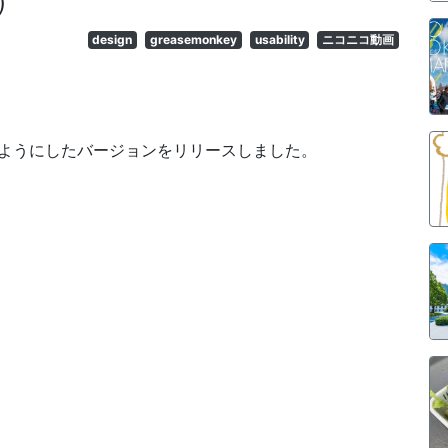
1）
design
greasemonkey
usability
ニコニコ動画
ようにしたバージョンをリリースしました。