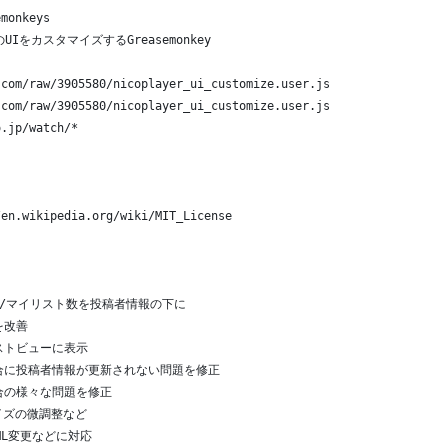
emonkeys
のUIをカスタマイズするGreasemonkey
.com/raw/3905580/nicoplayer_ui_customize.user.js
.com/raw/3905580/nicoplayer_ui_customize.user.js
o.jp/watch/*
/en.wikipedia.org/wiki/MIT_License
メント数/マイリスト数を投稿者情報の下に
えを改善
ァーストビューに表示
移した場合に投稿者情報が更新されない問題を修正
した場合の様々な問題を修正
文字サイズの微調整など
HTML変更などに対応