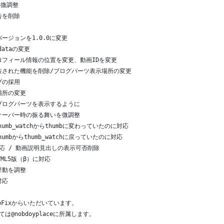
Sを微調整
広告を削除
更、バージョンを1.0.0に変更
adataの変更
ーツとプロフィール情報の位置を変更、動画IDを変更
ン変更で実装された機能を削除/ブログパーツ表示場所の変更
ップの採用
示場所の変更
ン時にもブログパーツを表示するように
、マウスオーバー時の振る舞いを微調整
Lがthumb_watchからthumbに変わっていたのに対応
がthumbからthumb_watchに戻っていたのに対応
の更新に対応 / 動画説明見出しの表示可否削除
HTML5版（β）に対応
の挙動を調整
対応
eroFixからいただいています。
ては@nobdoyplaceに所属します。