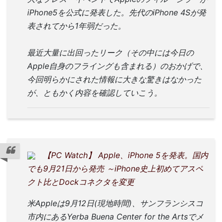
iPhone5を公式に発表した。先代のiPhone 4Sが発
表されてから1年弱だった。
最近大量に出回ったリーク（その中には今日の
Apple自身のフライングも含まれる）のおかげで、
今回明らかにされた情報に大きな驚きはなかった
が、ともかく内容を確認していこう。
【PC Watch】 Apple、iPhone 5を発表。国内
でも9月21日から発売 ～iPhone史上初めてアスペ
クト比とDockコネクタを変更
米Appleは9月12日(現地時間)、サンフランシスコ
市内にあるYerba Buena Center for the Artsでメ