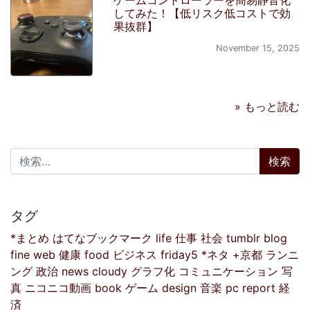
してみた！【低リスク低コストで効
果抜群】
November 15, 2025
» もっと読む
検索:
タグ
*まとめ
はてなブックマーク
life
仕事
社会
tumblr
blog
fine
web
健康
food
ビジネス
friday5
*ネタ
+京都
ランニ
ング
政治
news
cloudy
グラフ化
コミュニケーション
写
真
ニコニコ動画
book
ゲーム
design
音楽
pc
report
経
済