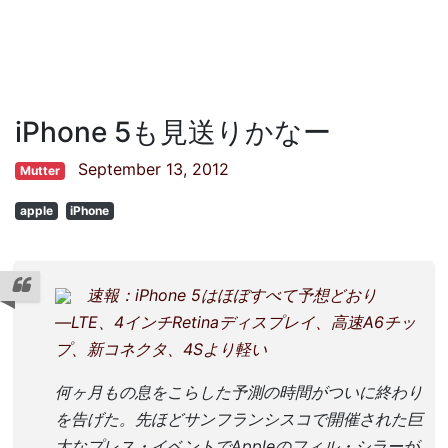
iPhone 5も見送りかなー
September 13, 2012
Mutter
apple
iPhone
速報：iPhone 5はほぼすべて予想どおり
―LTE、4インチRetinaディスプレイ、高速A6チッ
プ、新コネクタ、4Sより軽い
何ヶ月もの息をこらした予測の時間がついに終わり
を告げた。先ほどサンフランシスコで開催された巨
大なプレス・イベントでAppleのフィル・シラーが