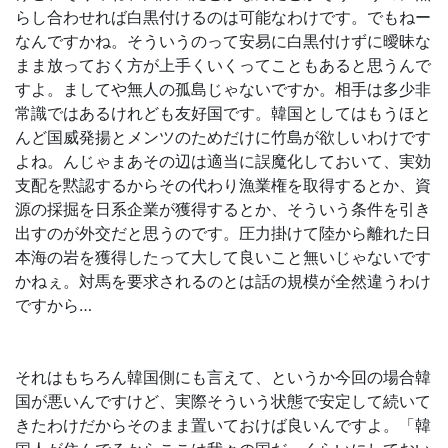
らし合わせれば白黒付けるのは可能なわけです。でもねー
なんですかね。そういうのって安易に白黒付けずに曖昧な
まま放っておく方が上手くいくってこともあると思うんで
すよ。ましてや無人の孤島じゃないですか。相手は多少非
常識ではあるけれども友好国です。韓国としてはもうほと
んど国威発揚とメンツのためだけに竹島が欲しいわけです
よね。んじゃまあその辺は適当に誤魔化しておいて、実効
支配を黙認するからその代わり漁業権を取得するとか、資
源の採掘を日系企業が獲得するとか、そういう条件を引き
出すのが外交だと思うのです。圧力掛けて陸から離れた日
本海の岩を獲得したって大して良いこと無いじゃないです
かねぇ。対馬を要求されるのとは話の規模が全然違うわけ
ですから…
それはもちろん韓国側にも言えて、というか今回の場合韓
国が悪いんですけど、実際そういう状態で安定して続いて
きたわけだからそのまま置いておけば良いんですよ。「韓