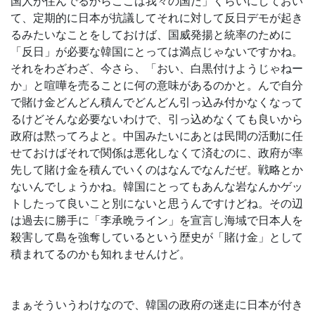
国人が住んでるからここは我々の国だ」くらいにしておい
て、定期的に日本が抗議してそれに対して反日デモが起き
るみたいなことをしておけば、国威発揚と統率のために
「反日」が必要な韓国にとっては満点じゃないですかね。
それをわざわざ、今さら、「おい、白黒付けようじゃねー
か」と喧嘩を売ることに何の意味があるのかと。んで自分
で賭け金どんどん積んでどんどん引っ込み付かなくなって
るけどそんな必要ないわけで、引っ込めなくても良いから
政府は黙ってろよと。中国みたいにあとは民間の活動に任
せておけばそれで関係は悪化しなくて済むのに、政府が率
先して賭け金を積んでいくのはなんでなんだぜ。戦略とか
ないんでしょうかね。韓国にとってもあんな岩なんかゲッ
トしたって良いこと別にないと思うんですけどね。その辺
は過去に勝手に「李承晩ライン」を宣言し海域で日本人を
殺害して島を強奪しているという歴史が「賭け金」として
積まれてるのかも知れませんけど。
まぁそういうわけなので、韓国の政府の迷走に日本が付き