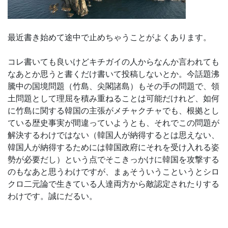
最近書き始めて途中で止めちゃうことがよくあります。
コレ書いても良いけどキチガイの人からなんか言われても
なあとか思うと書くだけ書いて投稿しないとか。今話題沸
騰中の国境問題（竹島、尖閣諸島）もその手の問題で、領
土問題として理屈を積み重ねることは可能だけれど、如何
に竹島に関する韓国の主張がメチャクチャでも、根拠とし
ている歴史事実が間違っていようとも、それでこの問題が
解決するわけではない（韓国人が納得するとは思えない、
韓国人が納得するためには韓国政府にそれを受け入れる姿
勢が必要だし）という点でそこきっかけに韓国を攻撃する
のもなあと思うわけですが、まぁそういうこというとシロ
クロ二元論で生きている人達両方から敵認定されたりする
わけです。誠にだるい。