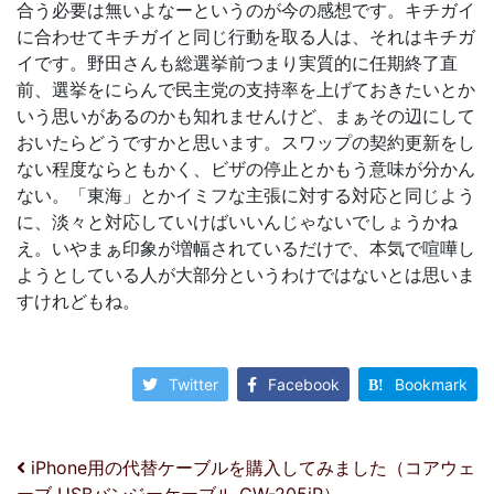
合う必要は無いよなーというのが今の感想です。キチガイ
に合わせてキチガイと同じ行動を取る人は、それはキチガ
イです。野田さんも総選挙前つまり実質的に任期終了直
前、選挙をにらんで民主党の支持率を上げておきたいとか
いう思いがあるのかも知れませんけど、まぁその辺にして
おいたらどうですかと思います。スワップの契約更新をし
ない程度ならともかく、ビザの停止とかもう意味が分かん
ない。「東海」とかイミフな主張に対する対応と同じよう
に、淡々と対応していけばいいんじゃないでしょうかね
え。いやまぁ印象が増幅されているだけで、本気で喧嘩し
ようとしている人が大部分というわけではないとは思いま
すけれどもね。
Twitter
Facebook
Bookmark
投稿ナビゲーション
iPhone用の代替ケーブルを購入してみました（コアウェ