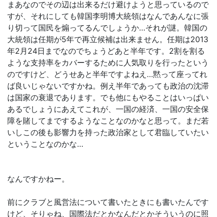
まあなのでその辺は出来るだけ避けようと思っているので
すが、それにしても韓国李明博大統領はなんであんなに張
り切って国民を煽ってるんでしょうか…それが謎。韓国の
大統領は任期が5年で再立候補は出来ません。任期は2013
年2月24日までなのでちょうどあと半年です。2割を割る
ような支持率をカバーするために人気取りを行ったという
のですけど、どうせあと半年ですよねえ…黙って座ってれ
ば良いじゃないですかね。例え半年であっても政治の沈滞
は国家の衰退であります。でも他にもやることはいっぱい
あるでしょうにあえてこれが、一国の経済、一国の安全保
障を賭してまでするようなことなのかなと思って。まだ若
いしこの後も影響力を持った政治家として君臨していたい
ということなのかな…
なんですかねー。
前にクラブと風営法について書いたときにも書いたんです
けど、そりゃね、国際法だとかなんだとかそういうのに照