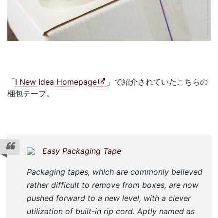
「
I New Idea Homepage
」で紹介されていたこちらの
梱包テープ。
Easy Packaging Tape
Packaging tapes, which are commonly believed
rather difficult to remove from boxes, are now
pushed forward to a new level, with a clever
utilization of built-in rip cord. Aptly named as