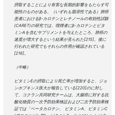
摂取することにより有害な長期的影響をもたらす可
能性のものがある。（いずれも脂溶性である）肺癌
患者におけるβ-カロテンとレチノールの有効性試験
(CARET)の研究では、喫煙者にβ-カロテンとビタ
ミンAを含むサプリメントを与えたところ、肺癌の
速度が増大するという結果が見られた[215]。後に
行われた研究でもそれらの作用が確認されている
[216]。
（中略）
ビタミンEの摂取により死亡率が増加すると、ジョ
ンホプキンス医大が報告している[220]のに対し
て、コクラン共同研究チームは、大腸癌に対する抗
酸化物質の一次予防効果検証および二次予防効果検
証では「ベータカロテン、 ビタミンA、ビタミンC