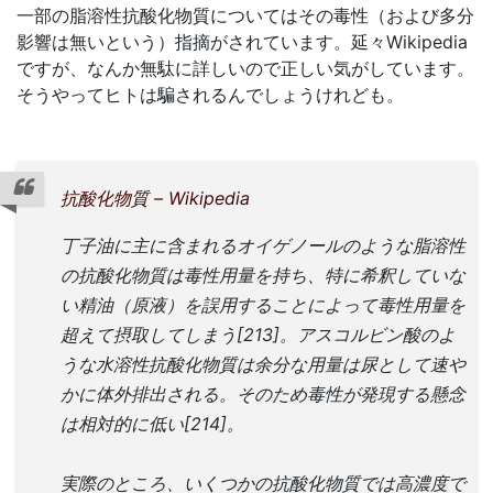
一部の脂溶性抗酸化物質についてはその毒性（および多分
影響は無いという）指摘がされています。延々Wikipedia
ですが、なんか無駄に詳しいので正しい気がしています。
そうやってヒトは騙されるんでしょうけれども。
抗酸化物質 – Wikipedia
丁子油に主に含まれるオイゲノールのような脂溶性
の抗酸化物質は毒性用量を持ち、特に希釈していな
い精油（原液）を誤用することによって毒性用量を
超えて摂取してしまう[213]。アスコルビン酸のよ
うな水溶性抗酸化物質は余分な用量は尿として速や
かに体外排出される。そのため毒性が発現する懸念
は相対的に低い[214]。
実際のところ、いくつかの抗酸化物質では高濃度で