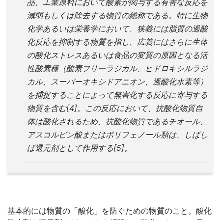
品、工業原料において酸素が関与する有害な反応を
減弱もしくは除去する物質の総称である。特に生物
化学あるいは栄養学において、狭義には脂質の過酸
化反応を抑制する物質を指し、広義にはさらに生体
の酸化ストレスあるいは食品の変質の原因となる活
性酸素種（酸素フリーラジカル、ヒドロキシルラジ
カル、スーパーオキシドアニオン、過酸化水素等）
を捕捉することによって無害化する反応に寄与する
物質を含む[4]。この反応において、抗酸化物質自
体は酸化されるため、抗酸化物質であるチオール、
アスコルビン酸またはポリフェノール類は、しばし
ば還元剤として作用する[5]。
基本的には物質の「酸化」を防ぐための物質のこと。酸化