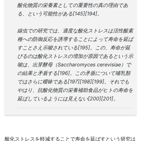
酸化物質の栄養素としての重要性の真の理由であ
る、という可能性がある[145][194]。
線虫での研究では、適度な酸化ストレスは活性酸素
種への防御反応を誘導することによって寿命を延ば
すことさえ示唆されている[195]。この、寿命が延
びるのは酸化ストレスの増加が原因であるという示
唆は、出芽酵母（Saccharomyces cerevisiae）で
の結果と矛盾する[196]。この矛盾について哺乳類
ではさらに曖昧である[197][198][199]。それでも
やはり、抗酸化物質の栄養補助食品がヒトの寿命を
延ばしているようには見えない[200][201]。
酸化ストレスを軽減することで寿命を延ばすという研究は