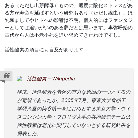
ある（ただし出芽酵母）ものの、適度に酸化ストレスがあ
る方が寿命を延ばすという研究もあり（ただし線虫）、ほ
乳類ましてやヒトへの影響は不明。個人的にはファンタジ
ーとしては追いがいのある夢だとは思います。卑弥呼始め
古代から人は不老不死を追い求めてきたわけですし。
活性酸素の項目にも言及があります。
活性酸素 – Wikipedia
従来、活性酸素を老化の有力な原因の一つとするの
が定説であったが、2005年7月、東京大学食品工
学研究室の染谷慎一をはじめとする東京大学・ウィ
スコンシン大学・フロリダ大学の共同研究チームは
活性酸素は老化に関与していないとする研究結果を
発表した。