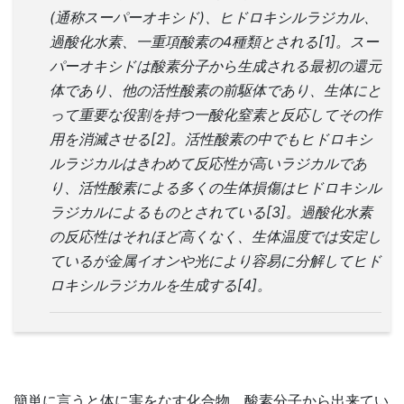
(通称スーパーオキシド)、ヒドロキシルラジカル、
過酸化水素、一重項酸素の4種類とされる[1]。スー
パーオキシドは酸素分子から生成される最初の還元
体であり、他の活性酸素の前駆体であり、生体にと
って重要な役割を持つ一酸化窒素と反応してその作
用を消滅させる[2]。活性酸素の中でもヒドロキシ
ルラジカルはきわめて反応性が高いラジカルであ
り、活性酸素による多くの生体損傷はヒドロキシル
ラジカルによるものとされている[3]。過酸化水素
の反応性はそれほど高くなく、生体温度では安定し
ているが金属イオンや光により容易に分解してヒド
ロキシルラジカルを生成する[4]。
簡単に言うと体に害をなす化合物。酸素分子から出来てい