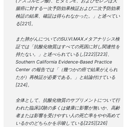
(アスコルビン酸)、ビタミンE、およびセレンは大
腸癌に対する一次予防効果検証および二次予防効果
検証の結果、確証は得られなかった。」と述べてい
る[221]。
また肺がんについてのSU.VI.MAXメタアナリシス検
証では「抗酸化物質はすべての死因に対し関連性を
持たない。」と述べられているし[222][223]、
Southern California Evidence-Based Practice
Center の報告では「（幾つかの癌で結果がえられ
たが）再検証が必要である。」と結論付けている
[224]。
全体として、抗酸化物質のサプリメントについて行
われた臨床試験の多くは健康に影響が無いか、高齢
者または影響を受けやすい人の死亡率をやや高めて
いるかのどちらかを示唆している[225][226]