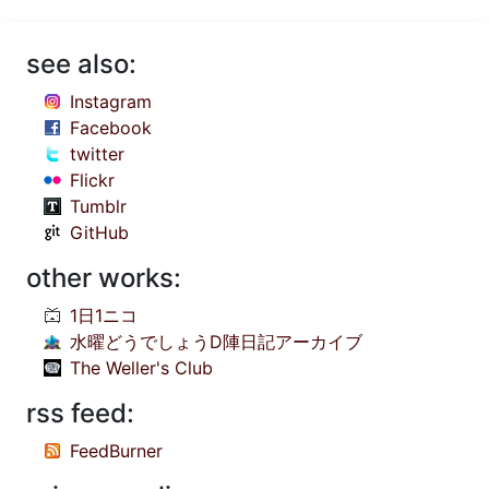
see also:
Instagram
Facebook
twitter
Flickr
Tumblr
GitHub
other works:
1日1ニコ
水曜どうでしょうD陣日記アーカイブ
The Weller's Club
rss feed:
FeedBurner