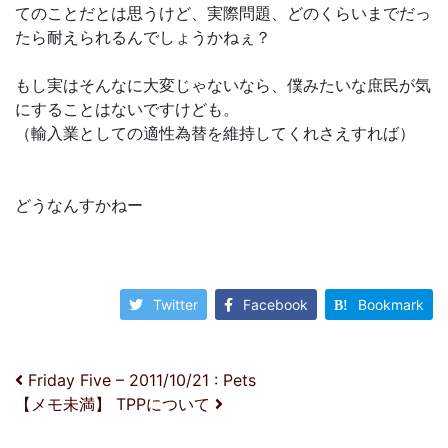
てのことだとは思うけど、実際問題、どのくらいまでだっ
たら耐えられるんでしょうかねぇ？
もし実はそんなに大変じゃないなら、僕みたいな庶民が気
にすることはないですけども。
（輸入業としての適性為替を維持してくれさえすれば）
どうなんすかねー
Twitter
Facebook
Bookmark
投稿ナビゲーション
Friday Five – 2011/10/21 : Pets
【メモ未満】 TPPについて