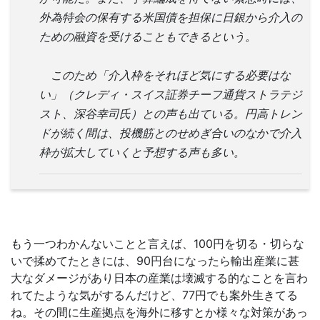
外為特会の保有する米国債を担保に日銀から介入の
ための融資を受けることもできるという。
このため「介入枠をそれほど気にする必要はな
い」（クレディ・スイス証券チーフ通貨ストラテジ
スト、深谷幸司氏）との声も出ている。円高トレン
ドが続く間は、投機筋とのせめぎ合いのなかで介入
枠が拡大していくと予想する声も多い。
もう一つわかんないことと言えば、100円を切る・切らな
いで揉めてたときには、90円台になったら輸出産業に甚
大なダメージがあり日本の産業は壊滅する的なことを言わ
れてたような気がするんだけど、77円でも案外生きてる
ね。その間に生産拠点を海外に移すとか様々な対策があっ