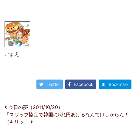
ごまえー
Twitter
Facebook
Bookmark
投稿ナビゲーション
今日の夢（2011/10/20）
「スワップ協定で韓国に5兆円あげるなんてけしからん！
（キリッ」