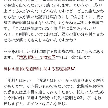
が色濃く出てるなという感じがします。というか……取り
上げてる人がみんなコピペなんですけど、どこの誰だかわ
からない人が書いた記事は鵜呑みにして信じるのに、農水
省の発表記事は読まないんでしょうかねぇ…凄く不思議で
す。「これは感情論ではなく論理的に見ておかしいだ
ろ！」と糾弾したいのであれば、双方の言い分を付き合わ
せるのが筋ってもんじゃないんですかね？
汚泥を利用した肥料に関する農水省の補足はこちらにあり
ます。
「汚泥 肥料」で検索
すれば一発で出ます。
農林水産省/汚泥肥料に関する基礎知識
「肥料とは何か」「汚泥とは何か」から始まり細かく解説
があります。そう長いものでもないので、危機感をお持ち
の皆さんは是非目を通してみてください。忙しい人のため
に今回の件に関連する部分（汚泥の説明とQ3まで）を抜
粋しますと、ポイントはこんな感じ。