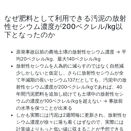
なぜ肥料として利用できる汚泥の放射
性セシウム濃度が200ベクレル/kg以
下となったのか
原発事故以前の農地土壌の放射性セシウム濃度 → 平
均20ベクレル/kg、最大140ベクレル/kg
放射性セシウムを人為的に減らすのではなく自然減
少しかしないと仮定し、さらに放射性セシウムが全
て半減期の長いセシウム137だとしても、汚泥中の放
射性セシウム濃度が200ベクレル/kgであれば、40
年間汚泥肥料を追加し続けても土壌中の放射性セシ
ウムの濃度が100ベクレル/kgを超えない → 事故前
の水準を保つことが出来る
しかも実際には汚泥は2週間毎に更新され、放射性セ
シウム濃度が徐々に落ち着くはずなので、実際には
計算値よりもっと低い値に収まることが予想できる