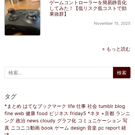
ゲームコントローラーを簡易静音化
してみた！【低リスク低コストで効
果抜群】
November 15, 2025
» もっと読む
検索:
タグ
*まとめ
はてなブックマーク
life
仕事
社会
tumblr
blog
fine
web
健康
food
ビジネス
friday5
*ネタ
+京都
ランニ
ング
政治
news
cloudy
グラフ化
コミュニケーション
写
真
ニコニコ動画
book
ゲーム
design
音楽
pc
report
経