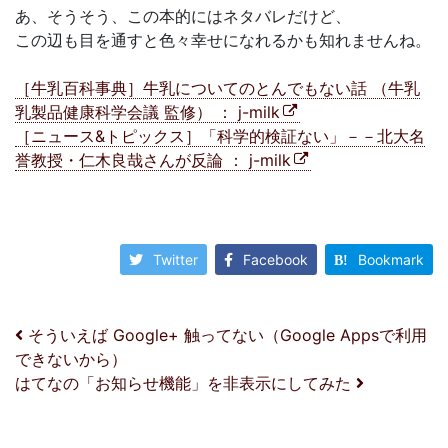
あ、そうそう、この本的にはネタバレだけど、
この辺も目を通すと色々幸せになれるかも知れませんね。
［牛乳百科事典］牛乳についてのとんでもない話 （牛乳
乳製品健康科学会議 監修） ： j-milk
［ニュース&トピックス］「科学的検証ない」－－北大名
誉教授・仁木良哉さんが反論 ： j-milk
Twitter
Facebook
Bookmark
投稿ナビゲーション
そういえば Google+ 触ってない（Google Appsで利用
できないから）
はてなの「お知らせ機能」を非表示にしてみた