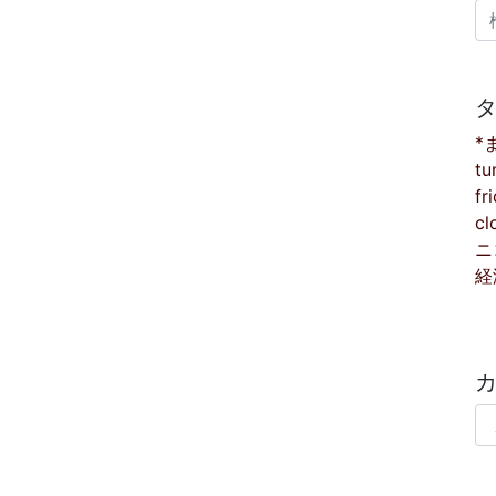
検
*
tu
fr
cl
ニ
経
カ