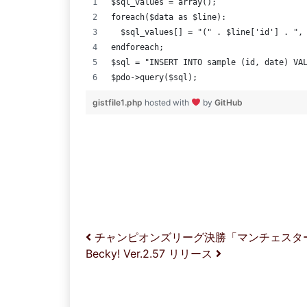
$sql_values = array();
foreach($data as $line):
  $sql_values[] = "(" . $line['id'] . ",
endforeach;
$sql = "INSERT INTO sample (id, date) VA
$pdo->query($sql);
gistfile1.php
hosted with
by
GitHub
投稿ナビゲーション
チャンピオンズリーグ決勝「マンチェスター
Becky! Ver.2.57 リリース