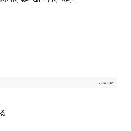
ample (id, date) VALUES (:id, :date)");
view raw
する