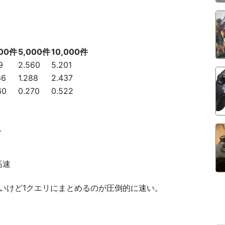
000件
5,000件
10,000件
9
2.560
5.201
66
1.288
2.437
60
0.270
0.522
、
高速
いけど1クエリにまとめるのが圧倒的に速い。