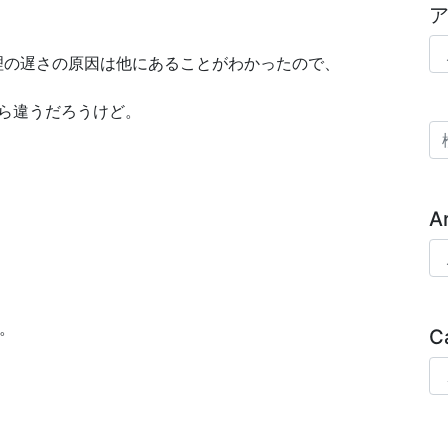
ア
理の遅さの原因は他にあることがわかったので、
ら違うだろうけど。
検
A
Ar
。
C
Ca