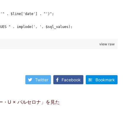
 '" . $line['date'] . "')";
LUES " . implode(', ', $sql_values);
view raw
Twitter
Facebook
Bookmark
・U × バルセロナ」を見た