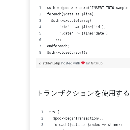
$sth = $pdo->prepare("INSERT INTO sample
foreach($data as $line):
  $sth->execute(array(
      ':id'   => $line['id'],
      ':date' => $line['date']
    ));
endforeach;
$sth->closeCursor();
gistfile1.php
hosted with
by
GitHub
トランザクションを使用する
try {
  $pdo->beginTransaction();
  foreach($data as $index => $line):