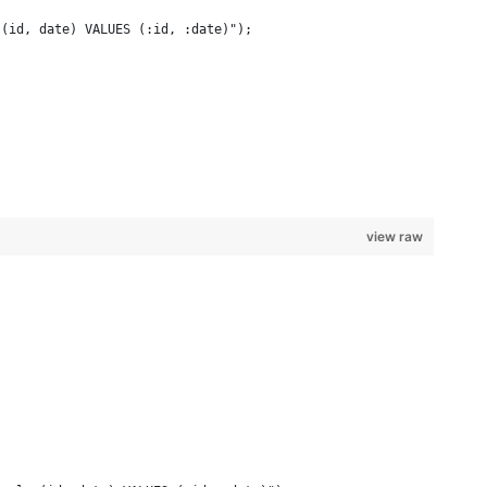
 (id, date) VALUES (:id, :date)");
view raw