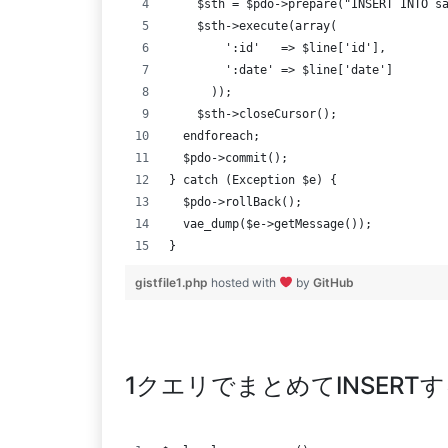
    $sth = $pdo->prepare("INSERT INTO s
    $sth->execute(array(
        ':id'   => $line['id'],
        ':date' => $line['date']
      ));
    $sth->closeCursor();
  endforeach;
  $pdo->commit();
} catch (Exception $e) {
  $pdo->rollBack();
  vae_dump($e->getMessage());
}
gistfile1.php
hosted with
by
GitHub
1クエリでまとめてINSERT