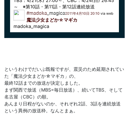
TBS：4/21(木) 27:00～、CBC：4/24(日) 26:45
～ ※第10話・第11話・第12話連続放送
#madoka
_magica
2011年4月10日 20:10
via web
魔法少女まどか☆マギカ
madoka_magica
というわけでだいぶ既報ですが、震災のため延期されてい
た「魔法少女まどか☆マギカ」の、
最終12話までの放送が決定しました。
まず関西で放送（MBS=毎日放送）、続いてTBS、そして
名古屋（CBC）の順。
あんまり日程がないのか、それぞれ2話、3話を連続放送
という異例の放送枠。なんとまぁ。