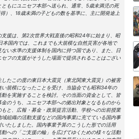
とともにユニセフ本部へ送られ、通常、5歳未満児の死
所得）、18歳未満の子どもの数を基準に、主に開発途上
支援は、第2次世界大戦直後の昭和24年に始まり、昭
日本国内では、これまでも大規模な自然災害が各地で
見ない水準の支援体制を国内に持つ国であり、また、日
ニセフの支援がそうした場面で提供されることはござい
生したこの度の東日本大震災（東北関東大震災）の被害
い規模になったことを受け、当協会でも昭和34年の
活動を実施することを検討。その当面の資金として、皆
募金のうち、ユニセフ本部への拠出対象となるものから
のもと、広報・募金・政策提言活動、学校への出前授業
地域組織の活動支援などの国内事業に充てている国内事
討いたしました。国内事業予算のこうした形での活用
活動への「ご支援の輪」を広げてゆくための様々な活動