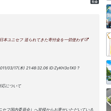
社会
日本ユニセフ 送られてきた寄付金を一切使わず
/17(木) 21:48:32.06 ID:ZyKH3o1X0 ?
、
対応について
ニセフ国内委員会）へ皆様からお寄せいただいている