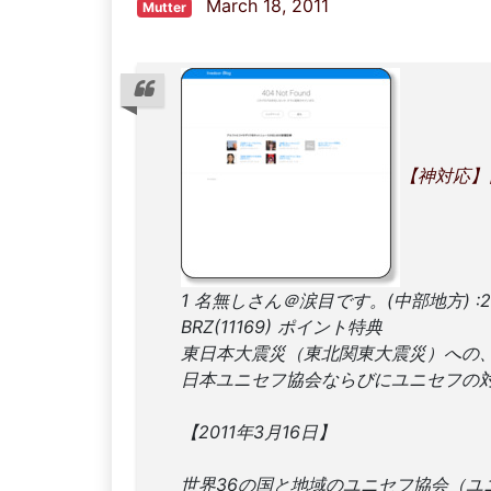
March 18, 2011
Mutter
【神対応】
1 名無しさん＠涙目です。(中部地方) :2011/03
BRZ(11169) ポイント特典
東日本大震災（東北関東大震災）への
日本ユニセフ協会ならびにユニセフの
【2011年3月16日】
世界36の国と地域のユニセフ協会（ユ