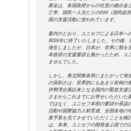
募金は、各国政府からの任意の拠出金
亡率、国民一人当たりのGNI（国民総
国の支援活動に使われています。
案内のとおり、ユニセフによる日本への
和39年に終了いたしました。その後、
発生しましたが、日本が、世界に類を
本政府の支援要請も無かったため、ユ
ませんでした。
しかし、東北関東各県にまたがって発
の深刻さは、世界的にもあまり前例の無
伊勢湾台風以来となる国内の緊急支援
さまからこれまでにお寄せいただいた
ではなく、ユニセフ本部の要請や承認
活動や国際協力人材育成、全国各地の
業予算を充てさせていただくことを検
は、本来、ユニセフの開発途上国での