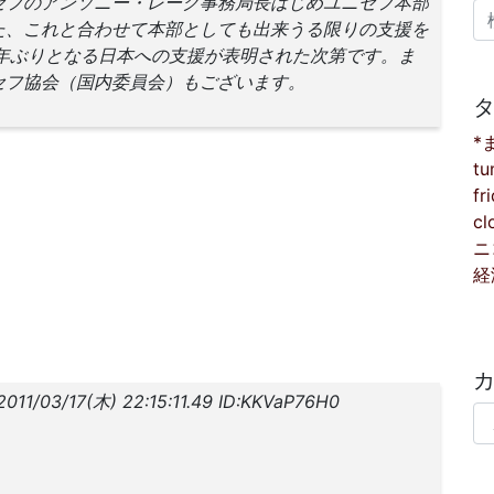
セフのアンソニー・レーク事務局長はじめユニセフ本部
検
た、これと合わせて本部としても出来うる限りの支援を
年ぶりとなる日本への支援が表明された次第です。ま
セフ協会（国内委員会）もございます。
*
tu
fr
cl
ニ
経
3/17(木) 22:15:11.49 ID:KKVaP76H0
カ