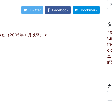
検
Twitter
Facebook
Bookmark
*
みた（2005年１月以降）
tu
fr
cl
ニ
経
カ