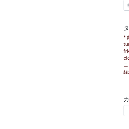
検
*
tu
fr
cl
ニ
経
カ