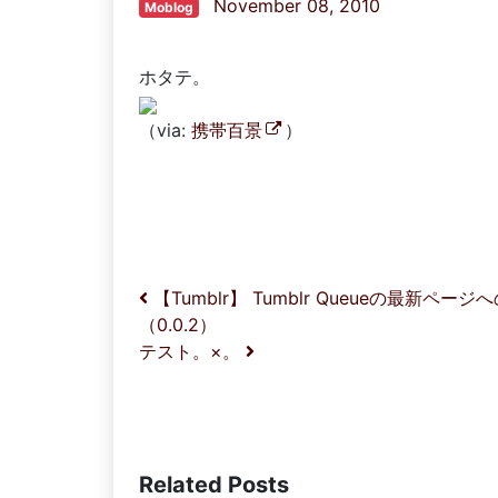
November 08, 2010
Moblog
ホタテ。
（via:
携帯百景
）
投稿ナビゲーション
【Tumblr】 Tumblr Queueの最新ペ
（0.0.2）
テスト。×。
Related Posts