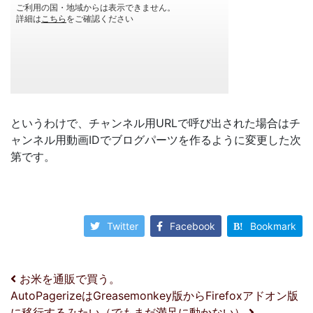
というわけで、チャンネル用URLで呼び出された場合はチ
ャンネル用動画IDでブログパーツを作るように変更した次
第です。
Twitter
Facebook
Bookmark
投稿ナビゲーション
お米を通販で買う。
AutoPagerizeはGreasemonkey版からFirefoxアドオン版
に移行するみたい（でもまだ満足に動かない）