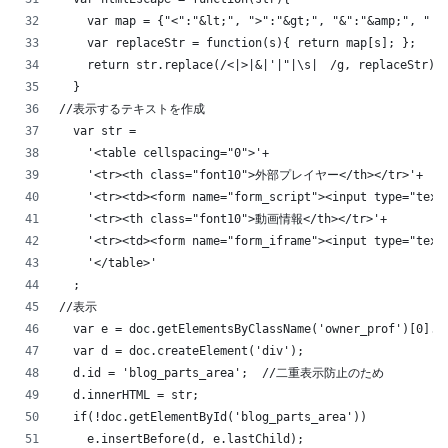
    var map = {"<":"&lt;", ">":"&gt;", "&":"&amp;", "'"
    var replaceStr = function(s){ return map[s]; };
    return str.replace(/<|>|&|'|"|\s|　/g, replaceStr);
  }
//表示するテキストを作成
  var str =
    '<table cellspacing="0">'+
    '<tr><th class="font10">外部プレイヤー</th></tr>'+
    '<tr><td><form name="form_script"><input type="text
    '<tr><th class="font10">動画情報</th></tr>'+
    '<tr><td><form name="form_iframe"><input type="text
    '</table>'
  ;
//表示
  var e = doc.getElementsByClassName('owner_prof')[0].p
  var d = doc.createElement('div');
  d.id = 'blog_parts_area';  //二重表示防止のため
  d.innerHTML = str;
  if(!doc.getElementById('blog_parts_area'))
    e.insertBefore(d, e.lastChild);