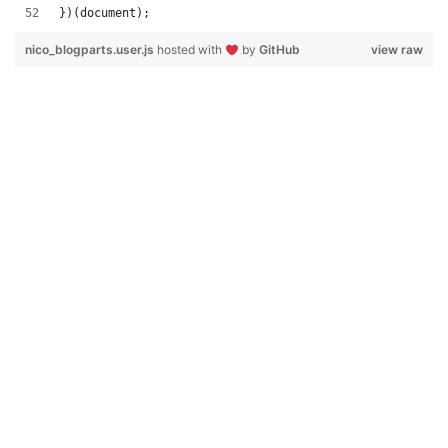
})(document);
nico_blogparts.user.js
hosted with
by
GitHub
view raw