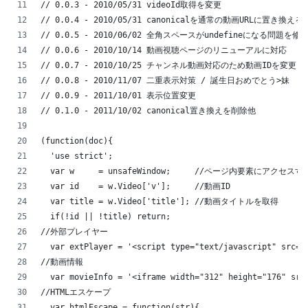
// 0.0.3 - 2010/05/31 videoId取得を変更
// 0.0.4 - 2010/05/31 canonicalを通常の動画URLに置き換
// 0.0.5 - 2010/06/02 全角スペースがundefineになる問題を修
// 0.0.6 - 2010/10/14 動画視聴ページのリニューアルに対応
// 0.0.7 - 2010/10/25 チャンネル動画対応のため動画IDを変更
// 0.0.8 - 2010/11/07 二重表示対策 / 誕生日おめでとう>妹
// 0.0.9 - 2011/10/01 表示位置変更
// 0.1.0 - 2011/10/02 canonical置き換えを削除他
(function(doc){
  'use strict';
  var w     = unsafeWindow;     //ページ内要素にアクセス
  var id    = w.Video['v'];     //動画ID
  var title = w.Video['title']; //動画タイトルを取得
  if(!id || !title) return;
//外部プレイヤー
  var extPlayer = '<script type="text/javascript" src="
//動画情報
  var movieInfo = '<iframe width="312" height="176" src
//HTMLエスケープ
  var htmlEscape = function(str){