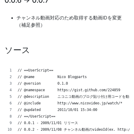
0.0.6 → 0.0.7
チャンネル動画対応のため取得する動画IDを変更
（補足参照）
ソース
// ==UserScript==
// @name           Nico Blogparts
// @version        0.1.0
// @namespace      https://gist.github.com/224859
// @description    ニコニコ動画のブログ貼り付け用コードを動画画
// @include        http://www.nicovideo.jp/watch/*
// @updated        2011/10/01 15:34:00
// ==/UserScript==
// 0.0.1 - 2009/11/01 リリース
// 0.0.2 - 2009/11/08 チャンネル動画のvideoId(ex. http://w