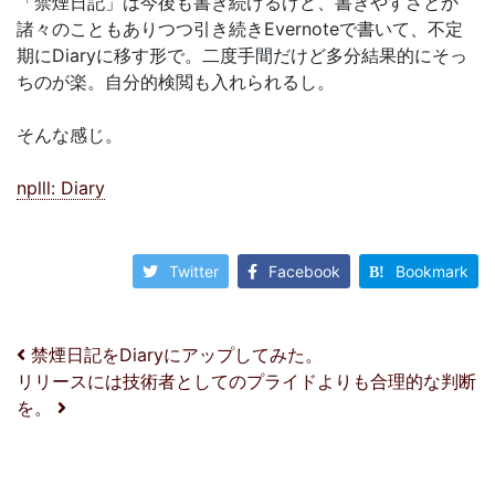
「禁煙日記」は今後も書き続けるけど、書きやすさとか
諸々のこともありつつ引き続きEvernoteで書いて、不定
期にDiaryに移す形で。二度手間だけど多分結果的にそっ
ちのが楽。自分的検閲も入れられるし。
そんな感じ。
nplll: Diary
Twitter
Facebook
Bookmark
投稿ナビゲーション
禁煙日記をDiaryにアップしてみた。
リリースには技術者としてのプライドよりも合理的な判断
を。