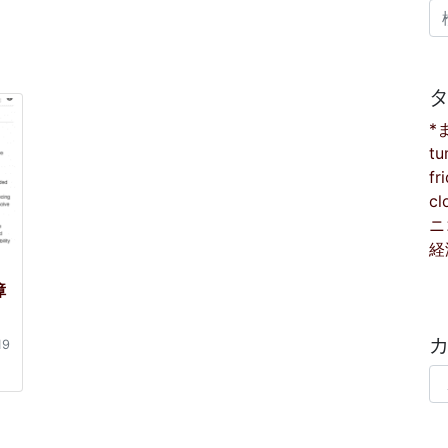
検
*
tu
fr
cl
ニ
経
障
19
カ