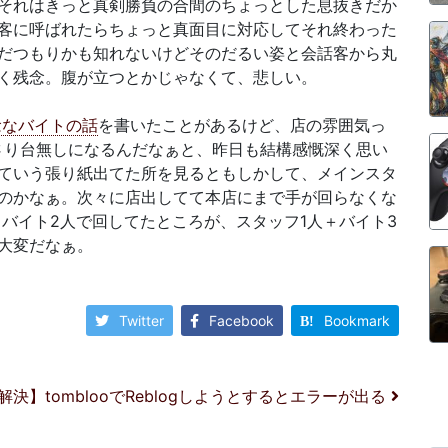
それはきっと真剣勝負の合間のちょっとした息抜きだか
客に呼ばれたらちょっと真面目に対応してそれ終わった
だつもりかも知れないけどそのだるい姿と会話客から丸
く残念。腹が立つとかじゃなくて、悲しい。
念なバイトの話
を書いたことがあるけど、店の雰囲気っ
さり台無しになるんだなぁと、昨日も結構感慨深く思い
ていう張り紙出てた所を見るともしかして、メインスタ
のかなぁ。次々に店出してて本店にまで手が回らなくな
バイト2人で回してたところが、スタッフ1人＋バイト3
大変だなぁ。
Twitter
Facebook
Bookmark
決】tomblooでReblogしようとするとエラーが出る