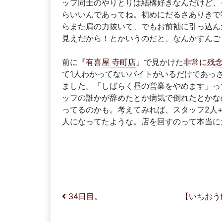
ッフ同士のやりとりは結構好きなんだけど、
らいいんであってね。初めにだるさありきで
らまた肩の力抜いて、でもお前袖に引っ込ん
見えだから！とかいうのだと、なんかすんご
前に『
有喜屋 寺町店
』で見かけた
非常に残
て1人わかってないバイトがいるだけであっ
ました。「しばらく昼の営業をやめます」っ
ッフの誰かが辞めたとか病気で倒れたとかな
ってるのかも。考えてみれば、スタッフ2人+
人になってたような。店を回すのって本当に
投稿ナビゲーション
34日目。
【いちおう解