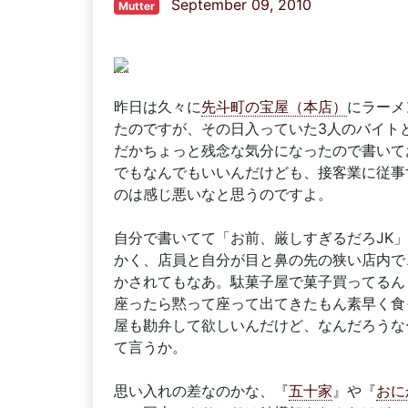
September 09, 2010
Mutter
昨日は久々に
先斗町の宝屋（本店）
にラーメ
たのですが、その日入っていた3人のバイト
だかちょっと残念な気分になったので書いて
でもなんでもいいんだけども、接客業に従事
のは感じ悪いなと思うのですよ。
自分で書いてて「お前、厳しすぎるだろJK
かく、店員と自分が目と鼻の先の狭い店内で
かされてもなあ。駄菓子屋で菓子買ってるん
座ったら黙って座って出てきたもん素早く食
屋も勘弁して欲しいんだけど、なんだろうな
て言うか。
思い入れの差なのかな、『
五十家
』や『
おに