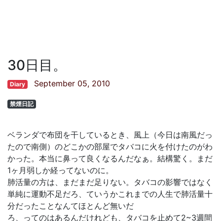
30日目。
September 05, 2010
Diary
禁煙日記
ベランダで布団を干しているとき、風上（今日は南風だっ
たので南側）のどこかの部屋でタバコに火を付けたのがわ
かった。本当に鼻って良くなるんだなぁ。結構驚く。まだ
1ヶ月弱しか経ってないのに。
肺活量の方は、まだまだ足りない。タバコの影響ではなく
単純に運動不足だろ、ていうかこれまでの人生で肺活量十
分だったことなんてほとんど無いだ
ろ、ってのはあるんだけれども、タバコを止めて2~3週間