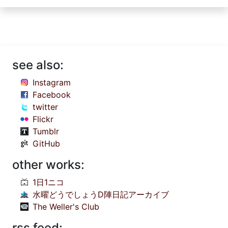
see also:
Instagram
Facebook
twitter
Flickr
Tumblr
GitHub
other works:
1日1ニコ
水曜どうでしょうD陣日記アーカイブ
The Weller's Club
rss feed: