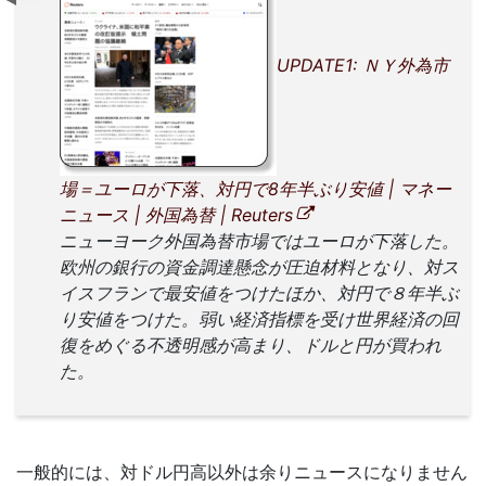
UPDATE1: ＮＹ外為市
場＝ユーロが下落、対円で8年半ぶり安値 | マネー
ニュース | 外国為替 | Reuters
ニューヨーク外国為替市場ではユーロが下落した。
欧州の銀行の資金調達懸念が圧迫材料となり、対ス
イスフランで最安値をつけたほか、対円で８年半ぶ
り安値をつけた。弱い経済指標を受け世界経済の回
復をめぐる不透明感が高まり、ドルと円が買われ
た。
一般的には、対ドル円高以外は余りニュースになりません