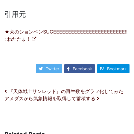
引用元
★犬のションベンSUGEEEEEEEEEEEEEEEEEEEEEEEE!!
: ねたたま！
Twitter
Facebook
Bookmark
投稿ナビゲーション
『天体戦士サンレッド』の再生数をグラフ化してみた
アメダスから気象情報を取得して蓄積する