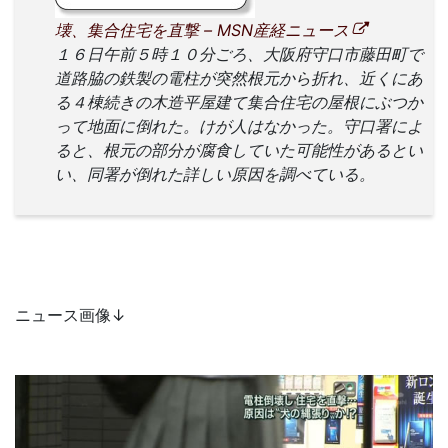
壊、集合住宅を直撃 – MSN産経ニュース
１６日午前５時１０分ごろ、大阪府守口市藤田町で
道路脇の鉄製の電柱が突然根元から折れ、近くにあ
る４棟続きの木造平屋建て集合住宅の屋根にぶつか
って地面に倒れた。けが人はなかった。守口署によ
ると、根元の部分が腐食していた可能性があるとい
い、同署が倒れた詳しい原因を調べている。
ニュース画像↓