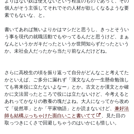
よりはない奴は使えないという程度のものであって、その
個人がそう主張してそれでその人材が欲しくなるような要
素でもないな、と。
書いてあれば無いよりかはマシだと思うし、きっとそうい
う事を現代の就職活動でもやってるんだと思うけど、まぁ
なんというかガキだったというか世間知らずだったという
か。未社会人だったから当たり前なんだけどね。
さらに高校生の頃を振り返って自分がどんなこと考えてた
かといえば、ご多分に漏れず「漢文なんか一生懸命勉強し
ても将来役に立たないよなー」とか。古文とか漢文とか確
かに文法習ったところで役には立たないけど、今考えると
あれってかなりの教養の塊だよね。大人になってから改め
て「徒然草」とか「平家物語」とか読まないけど、
兼好法
師も結構ぶっちゃけた面白いこと書いてて
、見た目の
取っつきにくさで回避しちゃうのはいかにも惜しい。