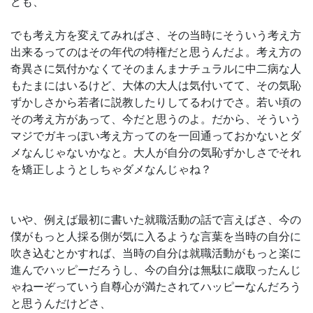
ども、
でも考え方を変えてみればさ、その当時にそういう考え方
出来るってのはその年代の特権だと思うんだよ。考え方の
奇異さに気付かなくてそのまんまナチュラルに中二病な人
もたまにはいるけど、大体の大人は気付いてて、その気恥
ずかしさから若者に説教したりしてるわけでさ。若い頃の
その考え方があって、今だと思うのよ。だから、そういう
マジでガキっぽい考え方ってのを一回通っておかないとダ
メなんじゃないかなと。大人が自分の気恥ずかしさでそれ
を矯正しようとしちゃダメなんじゃね？
いや、例えば最初に書いた就職活動の話で言えばさ、今の
僕がもっと人採る側が気に入るような言葉を当時の自分に
吹き込むとかすれば、当時の自分は就職活動がもっと楽に
進んでハッピーだろうし、今の自分は無駄に歳取ったんじ
ゃねーぞっていう自尊心が満たされてハッピーなんだろう
と思うんだけどさ、