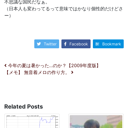
不思議な国民だなぁ。
（日本人も変わってるって意味ではかなり個性的だけどさ
ー）
Twitter
Facebook
Bookmark
投稿ナビゲーション
今年の夏は暑かった…のか？【2009年度版】
【メモ】 無音着メロの作り方。
Related Posts