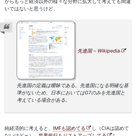
からもっと経済以外の様々な分野に拡大して考えても間違
いではないと思うけど、
先進国 – Wikipedia
先進国の定義は曖昧である。先進国になる明確な基
準がないため、日本においてはG7のみを先進国と
考えている場合がある。
純経済的に考えると、
IMFも認めてる
し（CIAは認めて
ないけどｗ）、
世界銀行もリストアップしてる
し、