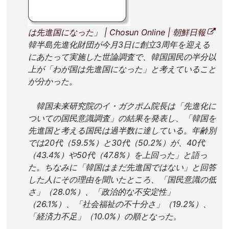
は先進国になった」 | Chosun Online | 朝鮮日報
韓半島先進化財団が今月3日に創立3周年を迎える
にあたって実施した世論調査で、韓国国民の半分以
上が「わが国は先進国になった」と考えていること
が分かった。
韓国未来研究院のイ・ガクポム院長は「先進化に
ついての国民意識調査」の結果を発表し、「韓国を
先進国と考える国民は過半数に達している。年齢別
では20代（59.5%）と30代（50.2%）が、40代
（43.4%）や50代（47.8%）を上回った」と語っ
た。ちなみに「韓国はまだ先進国ではない」と回答
した人にその理由を聞いたところ、「国民意識の低
さ」（28.0%）、「政治的な不安定性」
（26.1%）、「社会福祉の不十分さ」（19.2%）、
「経済力不足」（10.0%）の順となった。