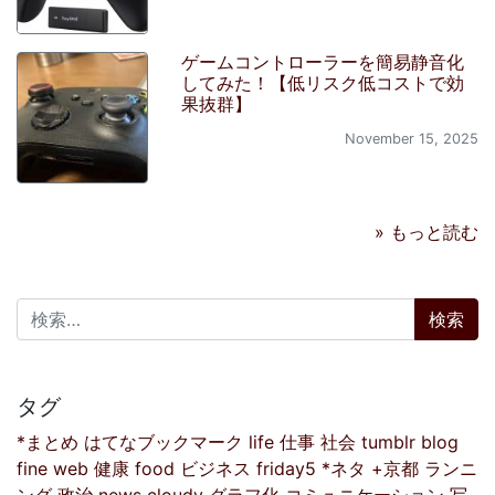
ゲームコントローラーを簡易静音化
してみた！【低リスク低コストで効
果抜群】
November 15, 2025
» もっと読む
検索:
タグ
*まとめ
はてなブックマーク
life
仕事
社会
tumblr
blog
fine
web
健康
food
ビジネス
friday5
*ネタ
+京都
ランニ