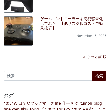
ゲームコントローラーを簡易静音化
してみた！【低リスク低コストで効
果抜群】
November 15, 2025
» もっと読む
検索:
タグ
*まとめ
はてなブックマーク
life
仕事
社会
tumblr
blog
fine
web
健康
food
ビジネス
friday5
*ネタ
+京都
ランニ