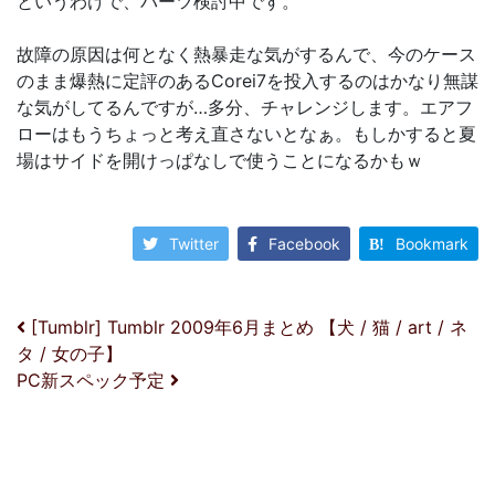
というわけで、パーツ検討中です。
故障の原因は何となく熱暴走な気がするんで、今のケース
のまま爆熱に定評のあるCorei7を投入するのはかなり無謀
な気がしてるんですが…多分、チャレンジします。エアフ
ローはもうちょっと考え直さないとなぁ。もしかすると夏
場はサイドを開けっぱなしで使うことになるかもｗ
Twitter
Facebook
Bookmark
投稿ナビゲーション
[Tumblr] Tumblr 2009年6月まとめ 【犬 / 猫 / art / ネ
タ / 女の子】
PC新スペック予定