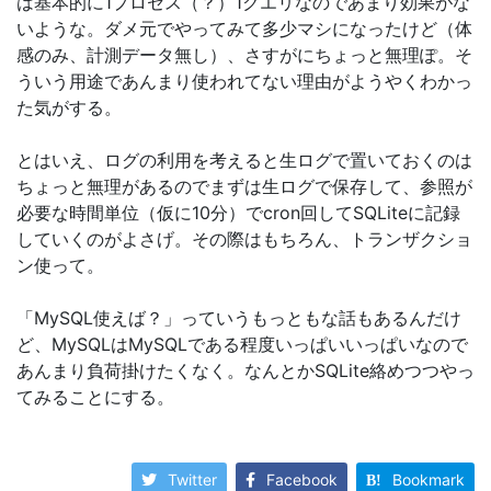
は基本的に1プロセス（？）1クエリなのであまり効果がな
いような。ダメ元でやってみて多少マシになったけど（体
感のみ、計測データ無し）、さすがにちょっと無理ぽ。そ
ういう用途であんまり使われてない理由がようやくわかっ
た気がする。
とはいえ、ログの利用を考えると生ログで置いておくのは
ちょっと無理があるのでまずは生ログで保存して、参照が
必要な時間単位（仮に10分）でcron回してSQLiteに記録
していくのがよさげ。その際はもちろん、トランザクショ
ン使って。
「MySQL使えば？」っていうもっともな話もあるんだけ
ど、MySQLはMySQLである程度いっぱいいっぱいなので
あんまり負荷掛けたくなく。なんとかSQLite絡めつつやっ
てみることにする。
Twitter
Facebook
Bookmark