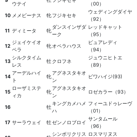
9
牡
フジキセキ
ウテイ
（00）
ウェディングダイヤ
10
メメビーナス
牝
フジキセキ
（92）
ダンスインザダ
レッドキャット
11
ディミータ
牝
ーク
（95）
ジェイケイオ
ピュアレディ
12
牝
オペラハウス
ペラ
（94）
シルクタイム
ジュウニヒトエ
13
牡
クロフネ
レス
（89）
アーデルハイ
アグネスタキオ
14
牝
ビワハイジ(93)
ト
ン
ローザミステ
アグネスタキオ
15
牝
ロゼカラー（93）
ィカ
ン
キングカメハメ
フィーユドゥレーヴ
16
牡
ハ
（01）
サンタムール
17
サーラウェイ
牡
ゼンノロブロイ
（96）
シンボリクリス
ロスマリヌス