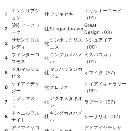
エンクリプシ
トリッキーコード
1
牡
フジキセキ
ョン
（91）
[外] アースワ
Great
2
牡
Songandprayer
ーク
Design（03）
サザンクロス
シンボリクリス
ウシュアイア
3
牝
レディ
エス
（00）
ウィンターコ
キングカメハメ
ミスパスカリ
4
牝
スモス
ハ
（01）
ツルマルジュ
マンハッタンカ
5
牡
オマイタ（97）
ピター
フェ
ケイアイデイ
ケイアイギャラリー
6
牝
クロフネ
ジー
（99）
ラプリマステ
アグネスタキオ
7
牝
ラプーマ（97）
ラ
ン
トゥエルフス
キングカメハメ
8
牡
シーザリオ（02）
ナイト
ハ
アドマイヤコ
アドマイヤテレサ