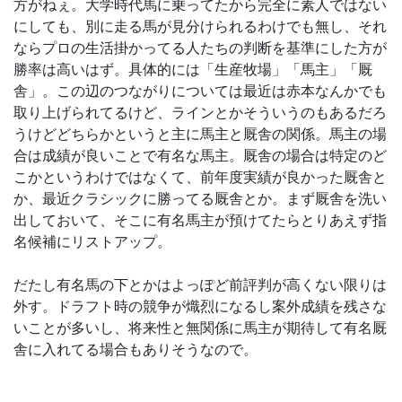
方がねぇ。大学時代馬に乗ってたから完全に素人ではない
にしても、別に走る馬が見分けられるわけでも無し、それ
ならプロの生活掛かってる人たちの判断を基準にした方が
勝率は高いはず。具体的には「生産牧場」「馬主」「厩
舎」。この辺のつながりについては最近は赤本なんかでも
取り上げられてるけど、ラインとかそういうのもあるだろ
うけどどちらかというと主に馬主と厩舎の関係。馬主の場
合は成績が良いことで有名な馬主。厩舎の場合は特定のど
こかというわけではなくて、前年度実績が良かった厩舎と
か、最近クラシックに勝ってる厩舎とか。まず厩舎を洗い
出しておいて、そこに有名馬主が預けてたらとりあえず指
名候補にリストアップ。
だたし有名馬の下とかはよっぽど前評判が高くない限りは
外す。ドラフト時の競争が熾烈になるし案外成績を残さな
いことが多いし、将来性と無関係に馬主が期待して有名厩
舎に入れてる場合もありそうなので。