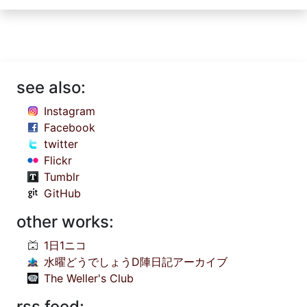
see also:
Instagram
Facebook
twitter
Flickr
Tumblr
GitHub
other works:
1日1ニコ
水曜どうでしょうD陣日記アーカイブ
The Weller's Club
rss feed: