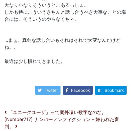
大なり小なりそういうとこあるっしょ。
しかも特にこういうきちんと話し合うべき大事なことの場
合には、そういうのやらなくちゃ。
…まぁ、真剣な話し合いもそれはそれで大変なんだけど
ね。。
最近は少し慣れてきました。
Twitter
Facebook
Bookmark
投稿ナビゲーション
「ユニークユーザ」って案外凄い数字なのな。
[Number717] ナンバーノンフィクション – 嫌われた審
判。