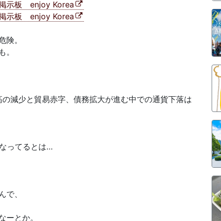
 enjoy Korea
 enjoy Korea
危険。
も。
高の減少と貿易赤字、債務拡大が進む中での通貨下落は
なってるとは…
んで、
なーとか。