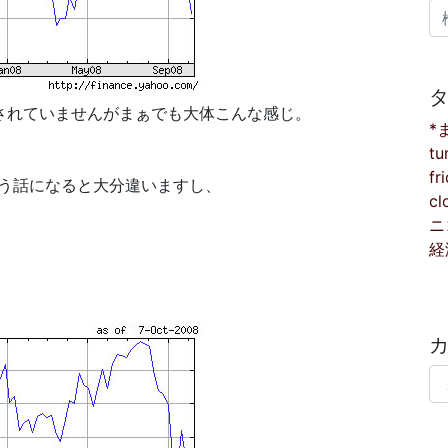
検
されていませんがまぁでも大体こんな感じ。
*
tu
fr
う話になると大分違いますし、
cl
ニ
経
カ