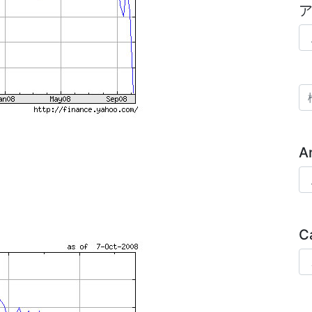
ア
検
A
Ar
C
Ca