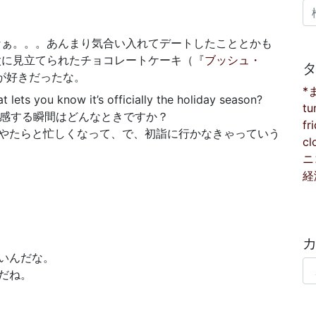
検
なぁ。。。あんまり気合い入れてデートしたこととかも
太に見立てられたチョコレートケーキ（『
ブッシュ・
が好きだったな。
*
 lets you know it’s officially the holiday season?
tu
だなぁと実感する瞬間はどんなときですか？
fr
どやたらと忙しくなって、で、初詣に行かなきゃっていう
cl
ニ
経
いんだな。
カ
だね。