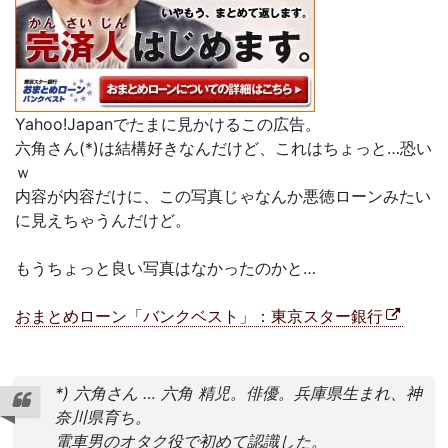
Yahoo!Japanでたまに見かけるこの広告。
六角さん(*)は結構好きなんだけど、これはちょっと…恐い
ｗ
内容が内容だけに、この写真じゃなんか悪徳ローンみたい
に見えちゃうんだけど。
もうちょっと良い写真はなかったのかと…
おまとめローン「バンクベスト」：東京スター銀行
*) 六角さん … 六角 精児。俳優。兵庫県生まれ、神
奈川県育ち。
電車男のオタク役で初めて認識した。