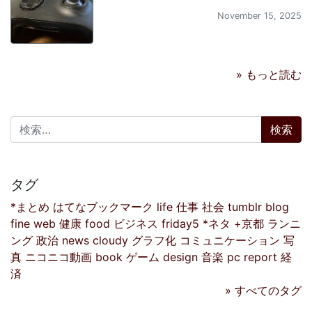
November 15, 2025
» もっと読む
検索:
タグ
*まとめ
はてなブックマーク
life
仕事
社会
tumblr
blog
fine
web
健康
food
ビジネス
friday5
*ネタ
+京都
ランニ
ング
政治
news
cloudy
グラフ化
コミュニケーション
写
真
ニコニコ動画
book
ゲーム
design
音楽
pc
report
経
済
» すべてのタグ