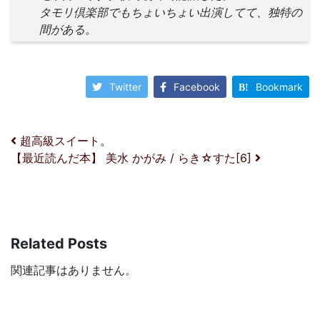
タモリ倶楽部でもちょいちょい出演してて、独特の
間がある。
Twitter
Facebook
Bookmark
投稿ナビゲーション
超高級スイート。
【最近読んだ本】 美水 かがみ / らき☆すた[6]
Related Posts
関連記事はありません。