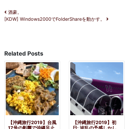
投稿ナビゲーション
酒豪。
[KDW] Windows2000でFolderShareを動かす。
Related Posts
【沖縄旅行2019】台風
【沖縄旅行2019】初
17号の影響で沖縄足止
日: 波乱の予感しかし