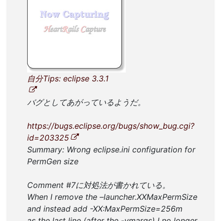
自分Tips: eclipse 3.3.1
バグとしてあがっているようだ。
https://bugs.eclipse.org/bugs/show_bug.cgi?
id=203325
Summary: Wrong eclipse.ini configuration for
PermGen size
Comment #7に対処法が書かれている。
When I remove the –launcher.XXMaxPermSize
and instead add -XX:MaxPermSize=256m
as the last line (after the -vmargs) I no longer