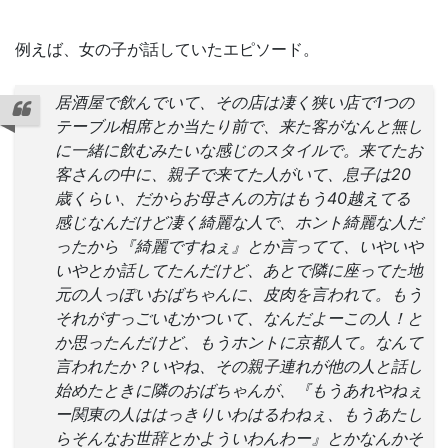
例えば、女の子が話していたエピソード。
居酒屋で飲んでいて、その店は凄く狭い店で1つの
テーブル相席とか当たり前で、来た客がなんと無し
に一緒に飲むみたいな感じのスタイルで。来てたお
客さんの中に、親子で来てた人がいて、息子は20
歳くらい、だからお母さんの方はもう40越えてる
感じなんだけど凄く綺麗な人で、ホント綺麗な人だ
ったから『綺麗ですねぇ』とか言ってて、いやいや
いやとか話してたんだけど、あとで隣に座ってた地
元の人っぽいおばちゃんに、皮肉を言われて。もう
それがすっごいむかついて、なんだよーこの人！と
か思ったんだけど、もうホントに京都人て。なんて
言われたか？いやね、その親子連れが他の人と話し
始めたときに隣のおばちゃんが、『もうあれやねぇ
ー関東の人ははっきりいわはるわねぇ、もうあたし
らそんなお世辞とかよういわんわー』とかなんかそ