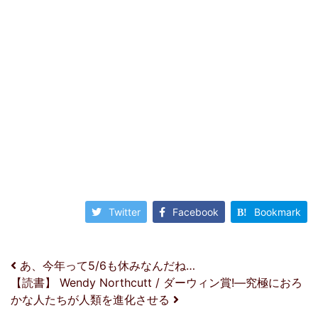
Twitter
Facebook
Bookmark
投稿ナビゲーション
あ、今年って5/6も休みなんだね…
【読書】 Wendy Northcutt / ダーウィン賞!―究極におろ
かな人たちが人類を進化させる