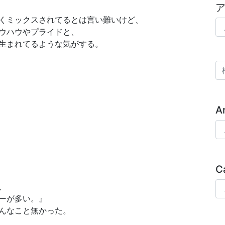
くミックスされてるとは言い難いけど、
ア
ウハウやプライドと、
生まれてるような気がする。
検
A
Ar
C
Ca
、
ーが多い。』
んなこと無かった。