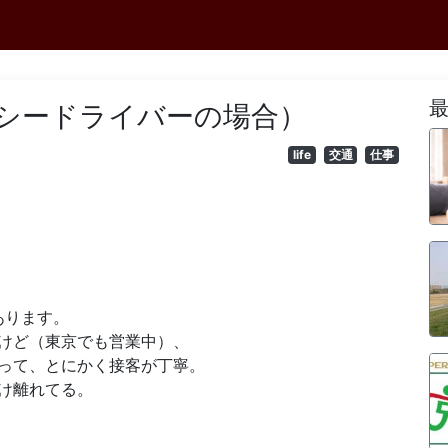
シードライバーの場合）
life
交通
仕事
あります。
けど（東京でも営業中）、
って、とにかく接客が丁寧。
け離れてる。