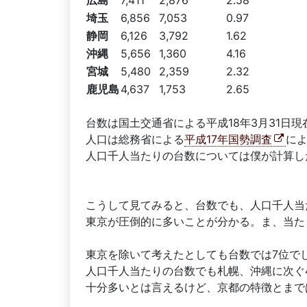
広島
7,411
2,876
2.58
埼玉
6,856
7,053
0.97
静岡
6,126
3,792
1.62
沖縄
5,656
1,360
4.16
宮城
5,480
2,359
2.32
鹿児島
4,637
1,753
2.65
台数は国土交通省による平成18年3月31日現
人口は総務省による
平成17年国勢調査
に
人口千人当たりの台数については僕が計算し
こうして見てみると、台数でも、人口千人当
東京が圧倒的に多いことが分かる。ま、当た
東京を除いて考えたとしても台数では7位で
人口千人当たりの台数でも札幌、沖縄に次ぐ
十分多いとは言えるけど、京都の特徴とまで