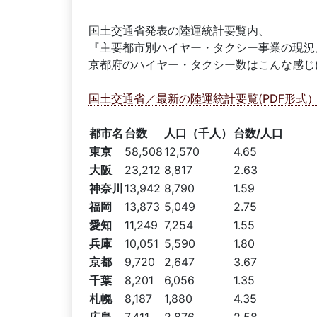
国土交通省発表の陸運統計要覧内、
『主要都市別ハイヤー・タクシー事業の現況
京都府のハイヤー・タクシー数はこんな感じ
国土交通省／最新の陸運統計要覧(PDF形式
都市名
台数
人口（千人）
台数/人口
東京
58,508
12,570
4.65
大阪
23,212
8,817
2.63
神奈川
13,942
8,790
1.59
福岡
13,873
5,049
2.75
愛知
11,249
7,254
1.55
兵庫
10,051
5,590
1.80
京都
9,720
2,647
3.67
千葉
8,201
6,056
1.35
札幌
8,187
1,880
4.35