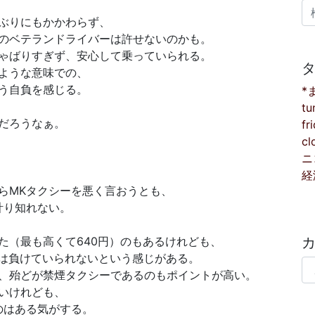
検
ぶりにもかかわらず、
のベテランドライバーは許せないのかも。
ゃばりすぎず、安心して乗っていられる。
ような意味での、
う自負を感じる。
*
tu
だろうなぁ。
fr
cl
ニ
経
らMKタクシーを悪く言おうとも、
計り知れない。
た（最も高くて640円）のもあるけれども、
には負けていられないという感じがある。
カ
、殆どが禁煙タクシーであるのもポイントが高い。
いけれども、
のはある気がする。