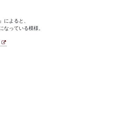
』によると、
になっている模様。
）