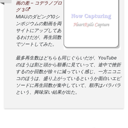
画の差 – コデラノブロ
グ 3
MIAUのダビング10シ
ンポジウムの動画を両
サイトにアップしてあ
るわけだが、再生回数
でソートしてみた。
最多再生数はどちらも同じぐらいだが、YouTube
のほうは割と頭から順番に見ていって、途中で挫折
するのか回数が徐々に減っていく感じ、一方ニコニ
コのほうは、盛り上がっているというか面白いエピ
ソードに再生回数が集中していて、順序はバラバラ
という、興味深い結果が出た。