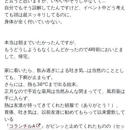
と言うと思いますが、いやいやそうじゃなくて…
自分でもそう誤解してたんですけど、イベント中どう考え
ても頭は超スッキリしてるのに、
身体が全く付いていかない。
本当は朝までいたかったんですが、
もうどうしようもなくしんどかったので4時前においとま
して、帰宅。
家に着いたら、飲み過ぎによる吐き気…は当然のこととし
ても、下痢が止まらず。
さらには、熱も38℃まで出る始末。
正月なので手近な薬局は当然みんな閉まってて、風邪薬は
手に入らず、
熱は友達が持ってきてくれた頓服で（ありがとう！）、
胃痛、吐き気は、以前友達に勧めてもらって以来愛飲して
いる
『
コランチルA
』がビシッと止めてくれたものの（セッ